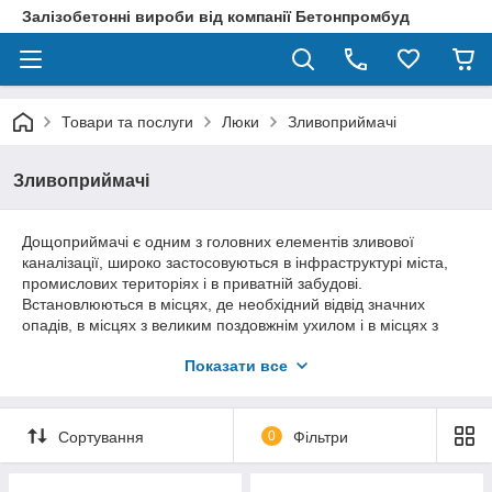
Залізобетонні вироби від компанії Бетонпромбуд
Товари та послуги
Люки
Зливоприймачі
Зливоприймачі
Дощоприймачі є одним з головних елементів зливової
каналізації, широко застосовуються в інфраструктурі міста,
промислових територіях і в приватній забудові.
Встановлюються в місцях, де необхідний відвід значних
опадів, в місцях з великим поздовжнім ухилом і в місцях з
затяжним спуском. Основною перевагою чавунних
Показати все
дощоприймачів є наступні технічні характеристики:
- здатність вільно пропускати стічні води і сміття середніх
розмірів;
Сортування
0
Фільтри
- чавунний матеріал гарантує тривалу експлуатацію
дощоприймача;