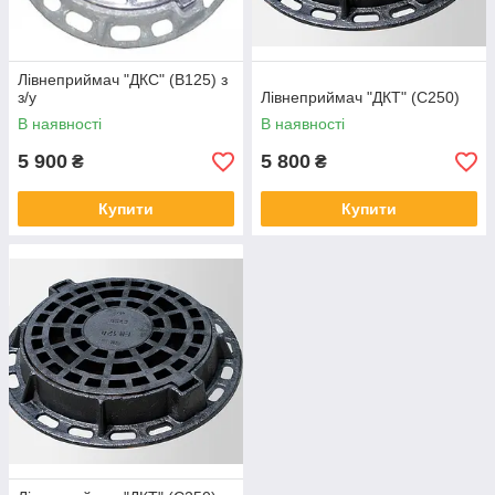
Лівнеприймач "ДКС" (В125) з
з/у
Лівнеприймач "ДКТ" (С250)
В наявності
В наявності
5 900
5 800
₴
₴
Купити
Купити