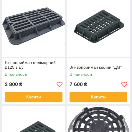
- високий рівень міцності при різних навантаженнях;
- наявність решітки забезпечує безпеку для навколишніх;
Лівнеприймач полімерний
В125 з з/у
Зливоприймач малий "ДМ"
В наявності
В наявності
2 800
7 600
₴
₴
Купити
Купити