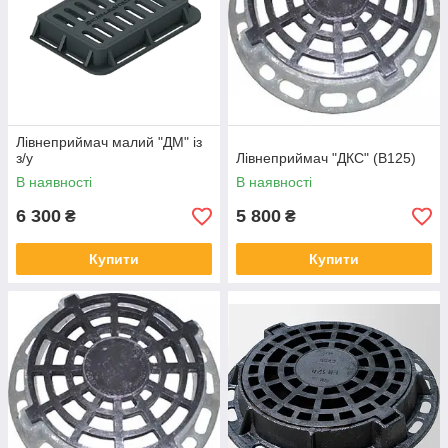
Лівнеприймач малий "ДМ" із
з/у
Лівнеприймач "ДКС" (В125)
В наявності
В наявності
6 300
5 800
₴
₴
Купити
Купити