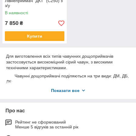
Лівнеприймач "ДКТ" (С250) з
з/у
В наявності
7 850
₴
Купити
Для виготовлення всіх типів чавунних дощоприймачів
застосовується високоміцний сірий чавун, з високими
технічними характеристиками.
Чавунні дощоприймачі поділяються на три види: ДМ, ДБ,
ДК:
ДМ – малий дощоприймач прямокутної форми
Показати все
(610*470*120 мм), вага до 80 кг, площа січення -- 0,1 кв. м.;
ДБ – великий дощоприймач, так само прямокутної
форми (835*570*120 мм), вага до 115 кг, площа перерізу --
Про нас
0,2 кв. м.;
Рейтинг не сформований
ДК – дощоприймач, що має круглу форму (D=775, h=120
Менше 5 відгуків за останній рік
мм), вага до 100 кг, площа перерізу – 0,1 кв. м.;