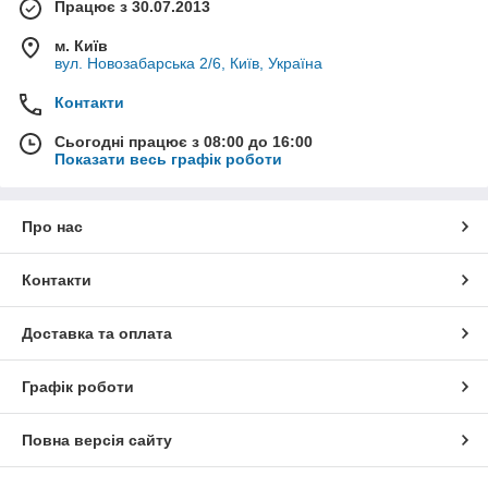
Прямоугольные дождеприемники применяются для
Працює з 30.07.2013
устройства линейной ливневой канализации, и
м. Київ
устанавливаться безфланцевой стороной корпуса к
вул. Новозабарська 2/6, Київ, Україна
бордюрному камню перпендикулярно оси улиц. Круглые, в
свою очередь, в основном применяют для точечных
Контакти
ремонтных работ и реконструкции старых канализационных
люков.
Сьогодні працює з 08:00 до 16:00
Показати весь графік роботи
Про нас
Контакти
Доставка та оплата
Графік роботи
Повна версія сайту