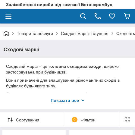
Залізобетонні вироби від компанії Бетонпромбуд
Товари та послуги
Сходові марші і ступеня
Сходові 
Сходові марші
Сходовий марш – це
головна складова сходи
, широко
застосовувана при будівництві.
Вони призначені для влаштування різноманітних сходів в
будівлях будь-якого типу.
Складається марш з наступних елементів:
Показати все
ступені;
несучі балки.
Сьогодні сучасні типові багатоповерхові будинки
Сортування
0
Фільтри
оснащуються цільними ЗБВ, найчастіше марші прямі.
З'єднання між елементами нехитрі – це бетонні плити, які