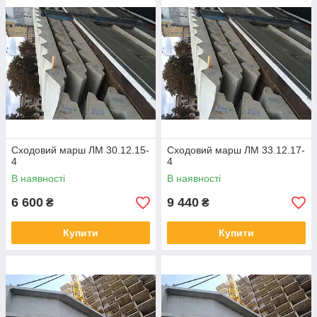
утворюють майданчики в проміжках між підйомами сходів.
Дотримання всіх необхідних умов при виготовленні сходових
маршів – це
незамінний вимога
при виконанні робіт. В
роботі обов'язково використовуються машини з високим
технічним оснащенням, застосовуються якісні матеріали.
Завдяки дотриманню всіх необхідних вимог якісні сходові
марші володіють такими характеристиками:
висока міцність конструкції;
стійкість до низьких температур;
Сходовий марш ЛМ 30.12.15-
Сходовий марш ЛМ 33.12.17-
підвищена вологостійкість;
4
4
мають тривалий термін експлуатації;
В наявності
В наявності
можуть використовуватися в різних кліматичних
6 600
9 440
зонах.
₴
₴
Очевидным достоинством является тот факт, что такая
Купити
Купити
лестница способна выдерживать до 360 кг на один
квадратный метр. У зданий с производственной
направленностью эта цифра еще выше.