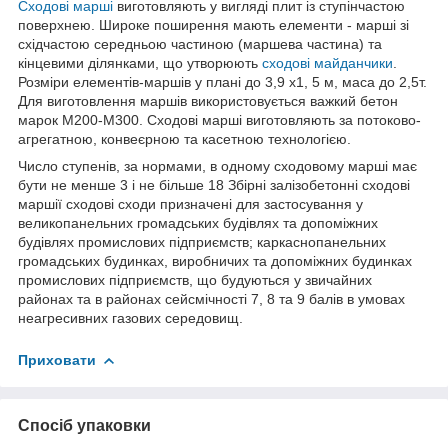
Сходові марші
виготовляють у вигляді плит із ступінчастою
поверхнею. Широке поширення мають елементи - марші зі
східчастою середньою частиною (маршева частина) та
кінцевими ділянками, що утворюють
сходові майданчики
.
Розміри елементів-маршів у плані до 3,9 х1, 5 м, маса до 2,5т.
Для виготовлення маршів використовується важкий бетон
марок М200-М300. Сходові марші виготовляють за потоково-
агрегатною, конвеєрною та касетною технологією.
Число ступенів, за нормами, в одному сходовому марші має
бути не менше 3 і не більше 18 Збірні залізобетонні сходові
маршії сходові сходи призначені для застосування у
великопанельних громадських будівлях та допоміжних
будівлях промислових підприємств; каркаснопанельних
громадських будинках, виробничих та допоміжних будинках
промислових підприємств, що будуються у звичайних
районах та в районах сейсмічності 7, 8 та 9 балів в умовах
неагресивних газових середовищ.
Приховати
Спосіб упаковки