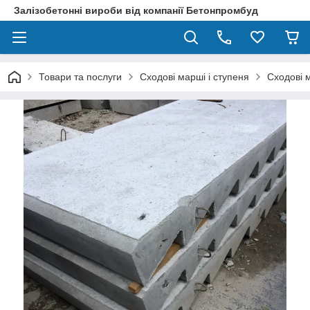
Залізобетонні вироби від компанії Бетонпромбуд
Товари та послуги
Сходові марші і ступеня
Сходові 