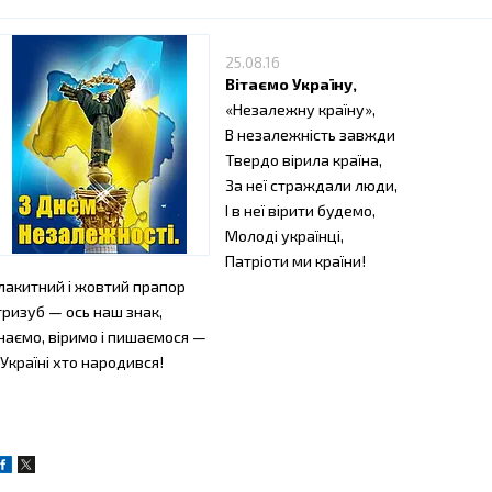
25.08.16
Вітаємо Україну,
«
Незалежну країну»,
В незалежність завжди
Твердо вірила країна,
За неї страждали люди,
І в неї вірити будемо,
Молоді українці,
Патріоти ми країни!
лакитний і жовтий прапор
 тризуб — ось наш знак,
наємо, віримо і пишаємося —
 Україні хто народився!