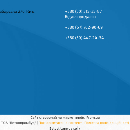
абарська 2/6, Київ,
+380 (50) 315-35-87
Відділ продажів
+380 (67) 762-90-69
+380 (50) 447-24-34
Сайт створений на маркетплейсі
Prom.ua
ТОВ "Бетонпромбуд" |
Поскаржитися на контент
|
Політика конфіденційності
Select Language
▼