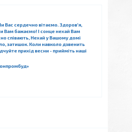
и Вас сердечно вітаємо. Здоров'я,
 ми Вам бажаємо! І сонце нехай Вам
сно співають, Нехай у Вашому домі
ло, затишок. Коли навколо дзвенить
відчуйте прихід весни - прийміть наші
тонпромбуд»