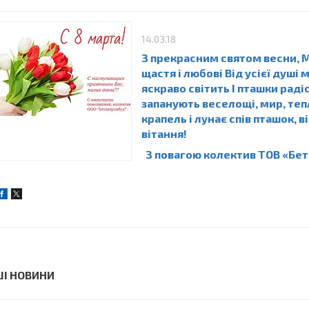
14.03.18
З прекрасним святом весни, М
щастя і любові Від усієї душі
яскраво світить І пташки раді
запанують веселощі, мир, теп
крапель і лунає спів пташок, 
вітання!
З повагою колектив ТОВ «Бе
ШІ НОВИНИ