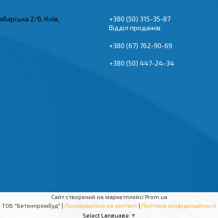
абарська 2/6, Київ,
+380 (50) 315-35-87
Відділ продажів
+380 (67) 762-90-69
+380 (50) 447-24-34
Сайт створений на маркетплейсі
Prom.ua
ТОВ "Бетонпромбуд" |
Поскаржитися на контент
|
Політика конфіденційності
Select Language
▼