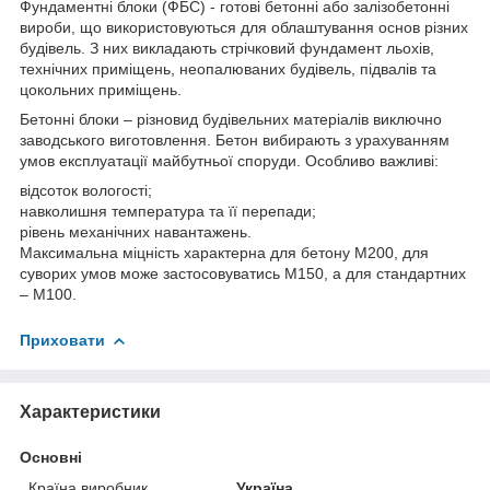
Фундаментні блоки (ФБС) - готові бетонні або залізобетонні
вироби, що використовуються для облаштування основ різних
будівель. З них викладають стрічковий фундамент льохів,
технічних приміщень, неопалюваних будівель, підвалів та
цокольних приміщень.
Бетонні блоки – різновид будівельних матеріалів виключно
заводського виготовлення. Бетон вибирають з урахуванням
умов експлуатації майбутньої споруди. Особливо важливі:
відсоток вологості;
навколишня температура та її перепади;
рівень механічних навантажень.
Максимальна міцність характерна для бетону М200, для
суворих умов може застосовуватись М150, а для стандартних
– М100.
Приховати
Характеристики
Основні
Країна виробник
Україна