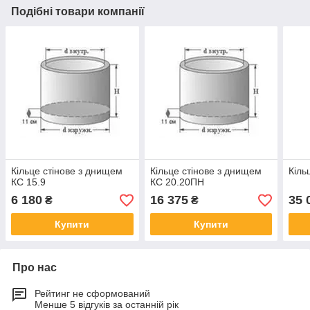
Подібні товари компанії
Кільце стінове з днищем
Кільце стінове з днищем
Кіль
КС 15.9
КС 20.20ПН
6 180
16 375
35 
₴
₴
Купити
Купити
Про нас
Рейтинг не сформований
Менше 5 відгуків за останній рік