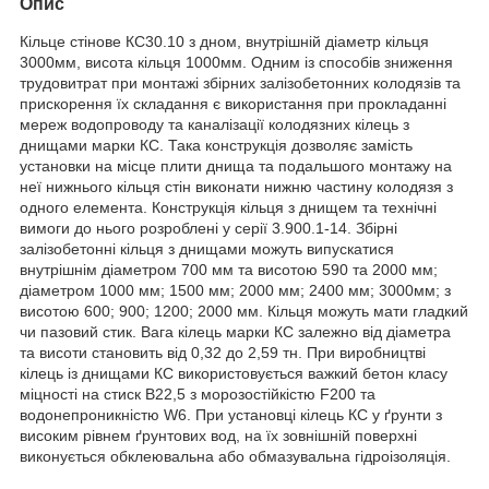
Опис
Кільце стінове КС30.10 з дном, внутрішній діаметр кільця
3000мм, висота кільця 1000мм. Одним із способів зниження
трудовитрат при монтажі збірних залізобетонних колодязів та
прискорення їх складання є використання при прокладанні
мереж водопроводу та каналізації колодязних кілець з
днищами марки КС. Така конструкція дозволяє замість
установки на місце плити днища та подальшого монтажу на
неї нижнього кільця стін виконати нижню частину колодязя з
одного елемента. Конструкція кільця з днищем та технічні
вимоги до нього розроблені у серії 3.900.1-14. Збірні
залізобетонні кільця з днищами можуть випускатися
внутрішнім діаметром 700 мм та висотою 590 та 2000 мм;
діаметром 1000 мм; 1500 мм; 2000 мм; 2400 мм; 3000мм; з
висотою 600; 900; 1200; 2000 мм. Кільця можуть мати гладкий
чи пазовий стик. Вага кілець марки КС залежно від діаметра
та висоти становить від 0,32 до 2,59 тн. При виробництві
кілець із днищами КС використовується важкий бетон класу
міцності на стиск В22,5 з морозостійкістю F200 та
водонепроникністю W6. При установці кілець КС у ґрунти з
високим рівнем ґрунтових вод, на їх зовнішній поверхні
виконується обклеювальна або обмазувальна гідроізоляція.