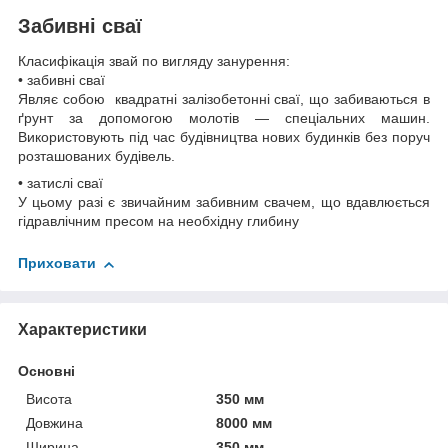
Забивні сваї
Класифікація звай по вигляду занурення:
• забивні сваї
Являє собою квадратні залізобетонні сваї, що забиваються в
ґрунт за допомогою молотів — спеціальних машин.
Використовують під час будівництва нових будинків без поруч
розташованих будівель.
• затислі сваї
У цьому разі є звичайним забивним свачем, що вдавлюється
гідравлічним пресом на необхідну глибину
Приховати
Характеристики
Основні
Висота
350 мм
Довжина
8000 мм
Ширина
350 мм