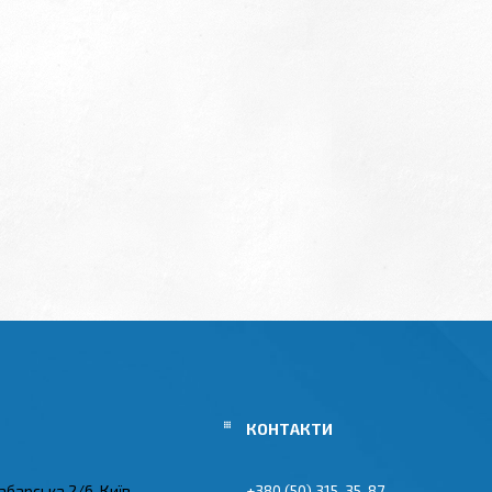
абарська 2/6, Київ,
+380 (50) 315-35-87