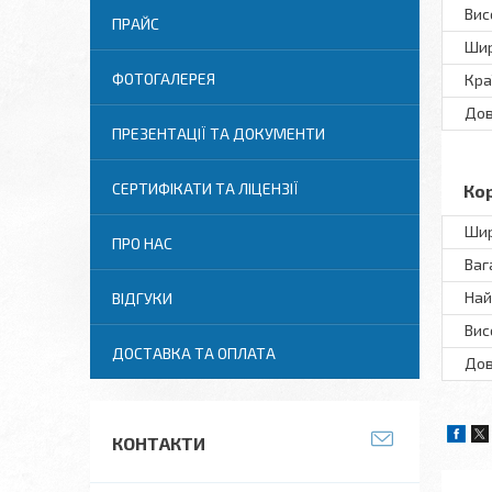
Вис
ПРАЙС
Ши
ФОТОГАЛЕРЕЯ
Кра
До
ПРЕЗЕНТАЦІЇ ТА ДОКУМЕНТИ
СЕРТИФІКАТИ ТА ЛІЦЕНЗІЇ
Ко
Шир
ПРО НАС
Вага
Най
ВІДГУКИ
Вис
ДОСТАВКА ТА ОПЛАТА
Дов
КОНТАКТИ