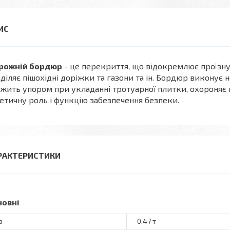
рожній бордюр
- це перекриття, що відокремлює проїзну 
діляє пішохідні доріжки та газони та ін. Бордюр виконує 
жить упором при укладанні тротуарної плитки, охороняє 
етичну роль і функцію забезпечення безпеки.
РАКТЕРИСТИКИ
новні
а
0.47 т