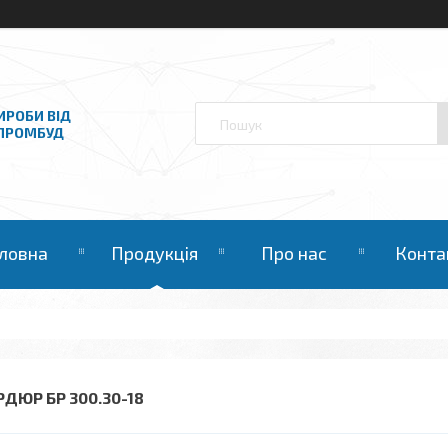
ИРОБИ ВІД
НПРОМБУД
ловна
Продукція
Про нас
Конта
РДЮР БР 300.30-18