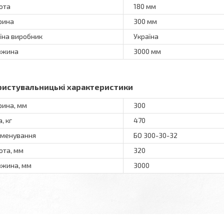
ота
180 мм
рина
300 мм
їна виробник
Україна
вжина
3000 мм
ристувальницькі характеристики
ина, мм
300
, кг
470
менування
БО 300-30-32
ота, мм
320
жина, мм
3000