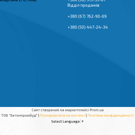
Відділ продажів
+380 (67) 762-90-69
+380 (50) 447-24-34
Сайт створений на маркетплейсі
Prom.ua
ТОВ "Бетонпромбуд" |
Поскаржитися на контент
|
Політика конфіденційності
Select Language
▼