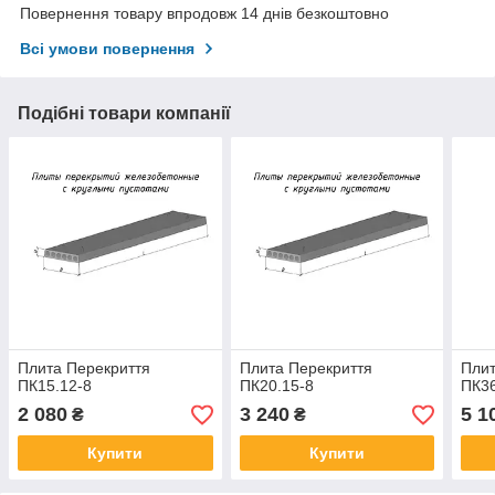
Повернення товару впродовж 14 днів безкоштовно
Всі умови повернення
Подібні товари компанії
Плита Перекриття
Плита Перекриття
Плит
ПК15.12-8
ПК20.15-8
ПК36
2 080
3 240
5 1
₴
₴
Купити
Купити