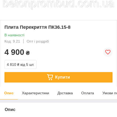
Плита Перекриття ПК36.15-8
В наявності
Код: 9.21
Опт і роздріб
4 900
₴
4 810 ₴
від 5 шт.
Купити
Опис
Характеристики
Доставка
Оплата
Умови п
Опис