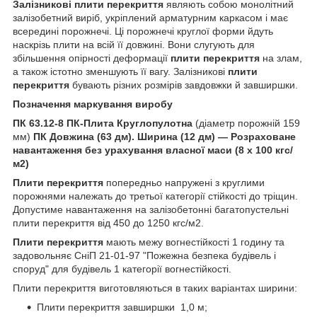
Залізникові
плити перекриття
являють собою монолітний
залізобетний виріб, укріплений арматурним каркасом і має
всередині порожнечі. Ці порожнечі круглої форми йдуть
наскрізь плити на всій її довжині. Вони слугують для
збільшення опірності деформації
плити перекриття
на злам,
а також істотно зменшують її вагу. Залізникові
плити
перекриття
бувають різних розмірів завдовжки й завширшки.
Позначення маркування виробу
ПК 63.12-8
ПК-Плита Круглопулотна
(діаметр порожній 159
мм)
ПК Довжина (63 дм). Ширина (12 дм) — Розраховане
навантаження без урахування власної маси (8 х 100 кгс/
м2)
Плити перекриття
попередньо напружені з круглими
порожнями належать до третьої категорії стійкості до тріщин.
Допустиме навантаження на залізобетонні багатопустельні
плити перекриття від 450 до 1250 кгс/м2.
Плити перекриття
мають межу вогнестійкості 1 годину та
задовольняє СніП 21-01-97 "Пожежна безпека будівель і
споруд" для будівель 1 категорії вогнестійкості.
Плити перекриття виготовляються в таких варіантах ширини:
Плити перекриття завширшки 1,0 м;