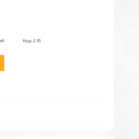
ріб
Код:
2.35