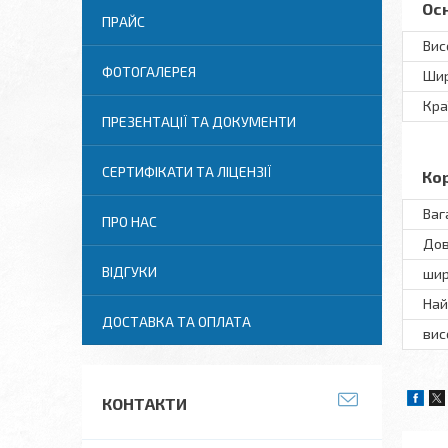
Ос
ПРАЙС
Вис
ФОТОГАЛЕРЕЯ
Ши
Кра
ПРЕЗЕНТАЦІЇ ТА ДОКУМЕНТИ
СЕРТИФІКАТИ ТА ЛІЦЕНЗІЇ
Ко
Ваг
ПРО НАС
Дов
ВІДГУКИ
шир
Най
ДОСТАВКА ТА ОПЛАТА
вис
КОНТАКТИ