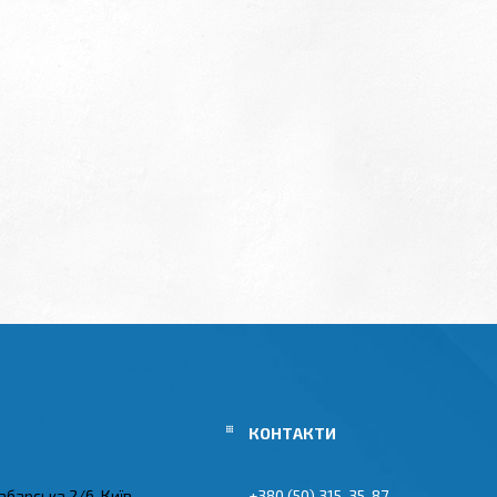
абарська 2/6, Київ,
+380 (50) 315-35-87