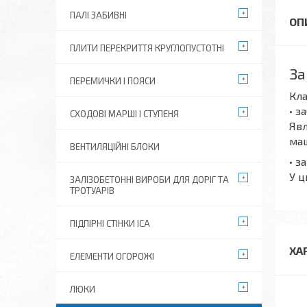
ПАЛІ ЗАБИВНІ
ПЛИТИ ПЕРЕКРИТТЯ КРУГЛОПУСТОТНІ
За
ПЕРЕМИЧКИ І ПОЯСИ
Кла
• з
СХОДОВІ МАРШІ І СТУПЕНЯ
Явл
маш
ВЕНТИЛЯЦІЙНІ БЛОКИ
• з
У ц
ЗАЛІЗОБЕТОННІ ВИРОБИ ДЛЯ ДОРІГ ТА
ТРОТУАРІВ
ПІДПІРНІ СТІНКИ ІСА
ХА
ЕЛЕМЕНТИ ОГОРОЖІ
ЛЮКИ