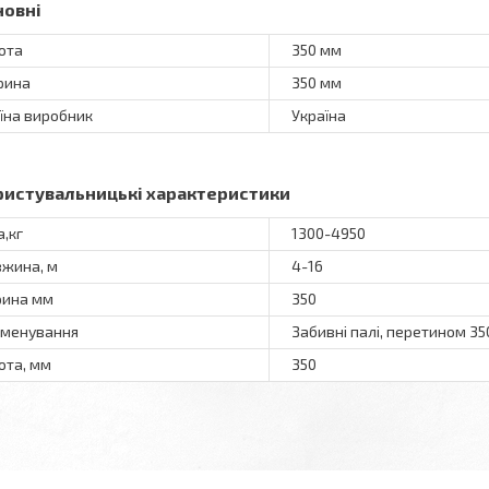
новні
ота
350 мм
рина
350 мм
їна виробник
Україна
ристувальницькі характеристики
а,кг
1300-4950
жина, м
4-16
ина мм
350
менування
Забивні палі, перетином 3
ота, мм
350