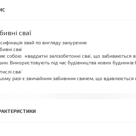
бивні сваї
сифікація звай по вигляду занурення:
абивні сваї
яє собою квадратні залізобетонні сваї, що забиваються 
ин. Використовують під час будівництва нових будинків 
атислі сваї
ьому разі є звичайним забивним свачем, що вдавлюється 
РАКТЕРИСТИКИ