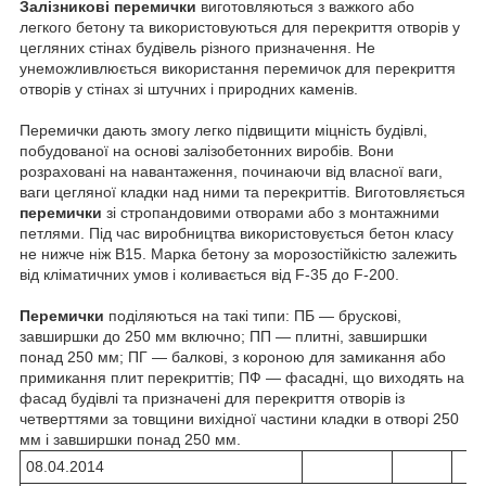
Залізникові перемички
виготовляються з важкого або
легкого бетону та використовуються для перекриття отворів у
цегляних стінах будівель різного призначення. Не
унеможливлюється використання перемичок для перекриття
отворів у стінах зі штучних і природних каменів.
Перемички дають змогу легко підвищити міцність будівлі,
побудованої на основі залізобетонних виробів. Вони
розраховані на навантаження, починаючи від власної ваги,
ваги цегляної кладки над ними та перекриттів. Виготовляється
перемички
зі стропандовими отворами або з монтажними
петлями. Під час виробництва використовується бетон класу
не нижче ніж В15. Марка бетону за морозостійкістю залежить
від кліматичних умов і коливається від F-35 до F-200.
Перемички
поділяються на такі типи: ПБ — брускові,
завширшки до 250 мм включно; ПП — плитні, завширшки
понад 250 мм; ПГ — балкові, з короною для замикання або
примикання плит перекриттів; ПФ — фасадні, що виходять на
фасад будівлі та призначені для перекриття отворів із
четверттями за товщини вихідної частини кладки в отворі 250
мм і завширшки понад 250 мм.
08.04.2014