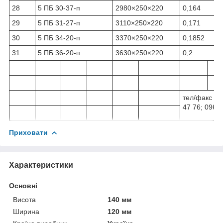
28
5 ПБ 30-37-п
2980×250×220
0,164
29
5 ПБ 31-27-п
3110×250×220
0,171
30
5 ПБ 34-20-п
3370×250×220
0,1852
31
5 ПБ 36-20-п
3630×250×220
0,2
тел/факс 04
47 76; 096 2
Приховати
Характеристики
Основні
Висота
140 мм
Ширина
120 мм