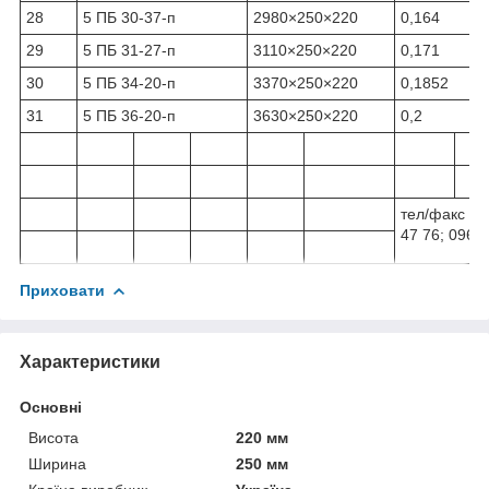
28
5 ПБ 30-37-п
2980×250×220
0,164
29
5 ПБ 31-27-п
3110×250×220
0,171
30
5 ПБ 34-20-п
3370×250×220
0,1852
31
5 ПБ 36-20-п
3630×250×220
0,2
тел/факс 04
47 76; 096 2
Приховати
Характеристики
Основні
Висота
220 мм
Ширина
250 мм