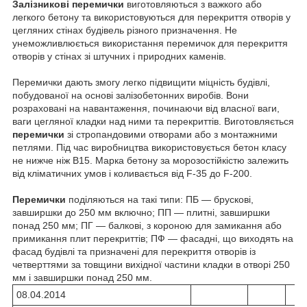
Залізникові перемички
виготовляються з важкого або
легкого бетону та використовуються для перекриття отворів у
цегляних стінах будівель різного призначення. Не
унеможливлюється використання перемичок для перекриття
отворів у стінах зі штучних і природних каменів.
Перемички дають змогу легко підвищити міцність будівлі,
побудованої на основі залізобетонних виробів. Вони
розраховані на навантаження, починаючи від власної ваги,
ваги цегляної кладки над ними та перекриттів. Виготовляється
перемички
зі стропандовими отворами або з монтажними
петлями. Під час виробництва використовується бетон класу
не нижче ніж В15. Марка бетону за морозостійкістю залежить
від кліматичних умов і коливається від F-35 до F-200.
Перемички
поділяються на такі типи: ПБ — брускові,
завширшки до 250 мм включно; ПП — плитні, завширшки
понад 250 мм; ПГ — балкові, з короною для замикання або
примикання плит перекриттів; ПФ — фасадні, що виходять на
фасад будівлі та призначені для перекриття отворів із
четверттями за товщини вихідної частини кладки в отворі 250
мм і завширшки понад 250 мм.
08.04.2014