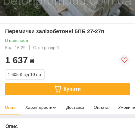
Перемички залізобетонні 5ПБ 27-27п
В наявності
Код: 16.29
Опт і роздріб
1 637
₴
1 605 ₴
від 10 шт.
Купити
Опис
Характеристики
Доставка
Оплата
Умови п
Опис