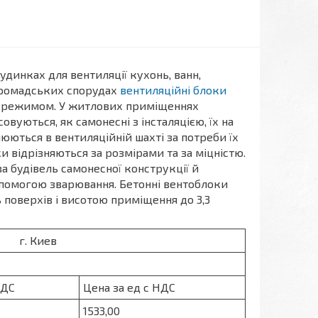
динках для вентиляції кухонь, ванн,
 громадських спорудах
вентиляційні блоки
м режимом. У житлових приміщеннях
вуються, як самонесні з інсталяцією, їх на
юються в вентиляційній шахті за потреби їх
и відрізняються за розмірами та за міцністю.
а будівель самонесної конструкції й
допомогою зварювання. Бетонні вентоблоки
поверхів і висотою приміщення до 3,3
иев
 НДС
Цена за ед с НДС
1533,00