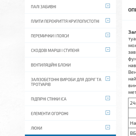
ПАЛІ ЗАБИВНІ
ПЛИТИ ПЕРЕКРИТТЯ КРУГЛОПУСТОТНІ
Зал
ПЕРЕМИЧКИ І ПОЯСИ
туа
мож
СХОДОВІ МАРШІ І СТУПЕНЯ
зав
фун
нав
ВЕНТИЛЯЦІЙНІ БЛОКИ
Вен
най
ЗАЛІЗОБЕТОННІ ВИРОБИ ДЛЯ ДОРІГ ТА
ТРОТУАРІВ
вик
мет
ПІДПІРНІ СТІНКИ ІСА
ЕЛЕМЕНТИ ОГОРОЖІ
На
ЛЮКИ
ВБ