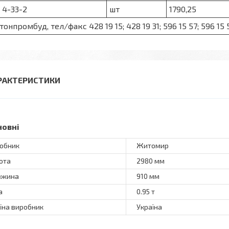
 4-33-2
шт
1790,25
тонпромбуд, тел/факс 428 19 15; 428 19 31; 596 15 57; 596 15 
РАКТЕРИСТИКИ
новні
обник
Житомир
ота
2980 мм
вжина
910 мм
а
0.95 т
їна виробник
Україна