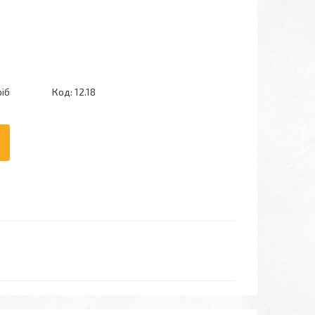
ріб
Код:
12.18