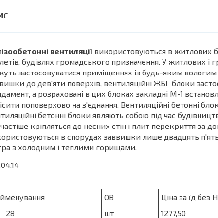
ізообетонні вентиляції
використовуються в житлових бу
летів, будівлях громадського призначення. У житлових і
уть застосовуватися приміщеннях із будь-яким вологи
вишки до дев'яти поверхів, вентиляційні ЖБІ блоки застосо
дамент, а розраховані в цих блоках закладні М-1 встановл
ісити поповерхово на з'єднання. Вентиляційні бетонні блок
тиляційні бетонні блоки являють собою під час будівництв
частіше кріпляться до несних стін і плит перекриття за 
ористовуються в спорудах заввишки лише двадцять п'ять 
ра з холодним і теплими горищами.
24.04.14 г. К
йменування
ОВ
Ціна за їд без
 28
шт
1277,50