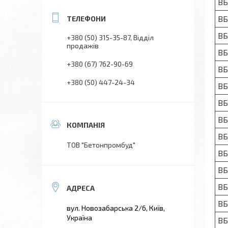
ВБ
ВБ
ВБ
+380 (50) 315-35-87
Відділ
продажів
ВБ
+380 (67) 762-90-69
ВБ
+380 (50) 447-24-34
ВБ
ВБ
ВБ
ВБ
ТОВ "Бетонпромбуд"
ВБ
ВБ
ВБ
ВБ
вул. Новозабарська 2/6, Київ,
Україна
ВБ