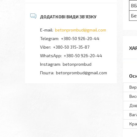
ВБ
Бе
betonprombud@gmail.com
+380-50 926-20-44
+380-50 315-35-87
ХА
+380-50 926-20-44
Instagram
betonprombud
Пошта
betonprombud@gmail.com
Ос
Вир
Вис
До
Ваг
Кра