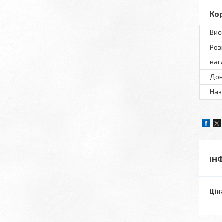
Ко
Вис
Роз
вага
До
Наз
ІН
Цін