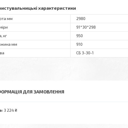
ристувальницькі характеристики
ота мм
2980
міри
91*30*298
, кг
950
вжина мм
910
ва
СБ 3-30-1
ФОРМАЦІЯ ДЛЯ ЗАМОВЛЕННЯ
а:
3 224 ₴