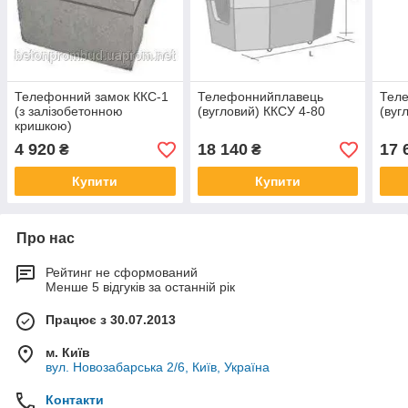
Телефонний замок ККС-1
Телефоннийплавець
Тел
(з залізобетонною
(вугловий) ККСУ 4-80
(вуг
кришкою)
4 920
18 140
17 
₴
₴
Купити
Купити
Про нас
Рейтинг не сформований
Менше 5 відгуків за останній рік
Працює з 30.07.2013
м. Київ
вул. Новозабарська 2/6, Київ, Україна
Контакти