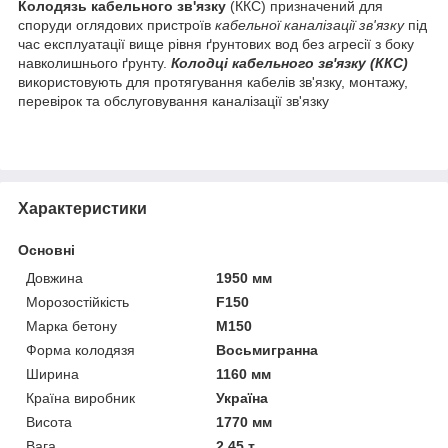
Колодязь кабельного зв'язку
(ККС) призначений для
споруди оглядових пристроїв
кабельної каналізації зв'язку
під
час експлуатації вище рівня ґрунтових вод без агресії з боку
навколишнього ґрунту.
Колодці кабельного зв'язку (ККС)
використовують для протягування кабелів зв'язку, монтажу,
перевірок та обслуговування каналізації зв'язку
Характеристики
Основні
Довжина
1950 мм
Морозостійкість
F150
Марка бетону
М150
Форма колодязя
Восьмигранна
Ширина
1160 мм
Країна виробник
Україна
Висота
1770 мм
Вага
2.45 т