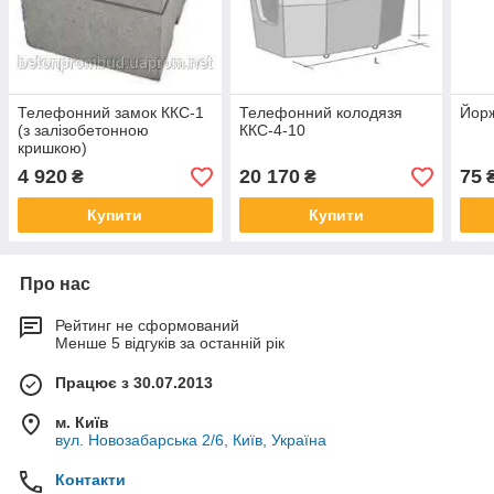
Телефонний замок ККС-1
Телефонний колодязя
Йорж
(з залізобетонною
ККС-4-10
кришкою)
4 920
20 170
75
₴
₴
Купити
Купити
Про нас
Рейтинг не сформований
Менше 5 відгуків за останній рік
Працює з 30.07.2013
м. Київ
вул. Новозабарська 2/6, Київ, Україна
Контакти