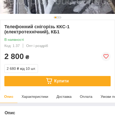
Телефонний снігорізь ККС-1
(електротехнічний), КБ1
В наявності
Код: 1.37
Опт і роздріб
2 800
₴
2 680 ₴
від 10 шт.
Купити
Опис
Характеристики
Доставка
Оплата
Умови п
Опис