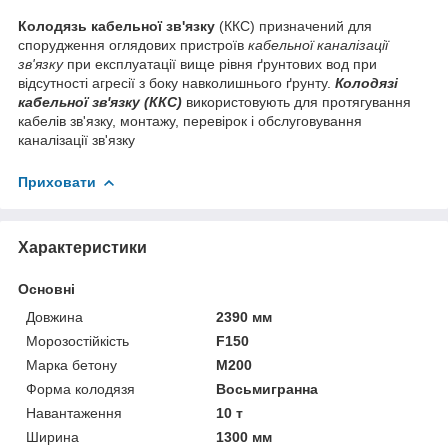
Колодязь кабельної зв'язку
(ККС) призначений для
спорудження оглядових пристроїв
кабельної каналізації
зв'язку
при експлуатації вище рівня ґрунтових вод при
відсутності агресії з боку навколишнього ґрунту.
Колодязі
кабельної зв'язку (ККС)
використовують для протягування
кабелів зв'язку, монтажу, перевірок і обслуговування
каналізації зв'язку
Приховати
Характеристики
Основні
Довжина
2390 мм
Морозостійкість
F150
Марка бетону
М200
Форма колодязя
Восьмигранна
Навантаження
10 т
Ширина
1300 мм