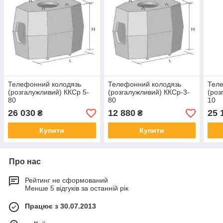
Телефонний колодязь
Телефонний колодязь
Тел
(розгалужливий) ККСр 5-
(розгалужливий) ККСр-3-
(роз
80
80
10
26 030
12 880
25 
₴
₴
Купити
Купити
Про нас
Рейтинг не сформований
Менше 5 відгуків за останній рік
Працює з 30.07.2013