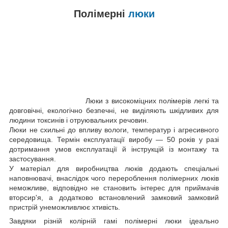
Полімерні
люки
Люки з високоміцних полімерів легкі та
довговічні, екологічно безпечні, не виділяють шкідливих для
людини токсинів і отруювальних речовин.
Люки не схильні до впливу вологи, температур і агресивного
середовища. Термін експлуатації виробу — 50 років у разі
дотримання умов експлуатації й інструкцій із монтажу та
застосування.
У матеріал для виробництва люків додають спеціальні
наповнювачі, внаслідок чого перероблення полімерних люків
неможливе, відповідно не становить інтерес для приймачів
вторсир'я, а додатково встановлений замковий замковий
пристрій унеможливлює хтивість.
Завдяки різній колірній гамі полімерні люки ідеально