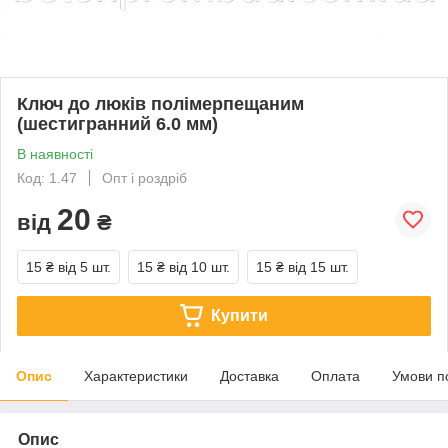
Ключ до люків полімерпещаним
(шестигранний 6.0 мм)
В наявності
Код: 1.47
Опт і роздріб
20
від
₴
15 ₴
від 5 шт.
15 ₴
від 10 шт.
15 ₴
від 15 шт.
Купити
Опис
Характеристики
Доставка
Оплата
Умови п
Опис