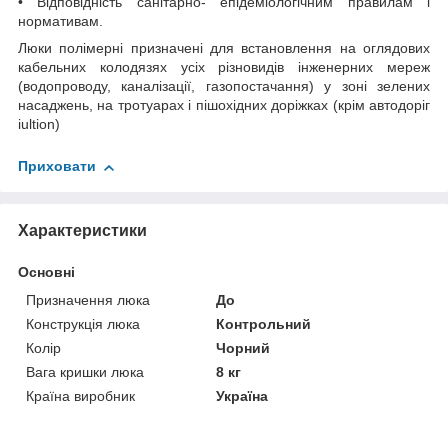
• Відповідність санітарно- епідеміологічним правилам і
нормативам.
Люки полімерні призначені для встановлення на оглядових
кабельних колодязях усіх різновидів інженерних мереж
(водопроводу, каналізації, газопостачання) у зоні зелених
насаджень, на тротуарах і пішохідних доріжках (крім автодоріг
іultion)
Приховати
Характеристики
Основні
Призначення люка
До
Конструкція люка
Контрольний
Колір
Чорний
Вага кришки люка
8 кг
Країна виробник
Україна