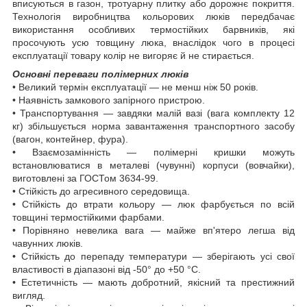
вписуються в газон, тротуарну плитку або дорожнє покриття.
Технологія виробництва кольорових люків передбачає
використання особливих термостійких барвників, які
просочують усю товщину люка, внаслідок чого в процесі
експлуатації товару колір не вигоряє й не стирається.
Основні переваги полімерних люків
• Великий термін експлуатації — не менш ніж 50 років.
• Наявність замкового запірного пристрою.
• Транспортування — завдяки малій вазі (вага комплекту 12
кг) збільшується норма завантаження транспортного засобу
(вагон, контейнер, фура).
• Взаємозамінність — полімерні кришки можуть
встановлюватися в металеві (чувунні) корпуси (вовчайки),
виготовлені за ГОСТом 3634-99.
• Стійкість до агресивного середовища.
• Стійкість до втрати кольору — люк фарбується по всій
товщині термостійкими фарбами.
• Порівняно невелика вага — майже вп'ятеро легша від
чавунних люків.
• Стійкість до перепаду температури — зберігають усі свої
властивості в діапазоні від -50° до +50 °C.
• Естетичність — мають добротний, якісний та престижний
вигляд.