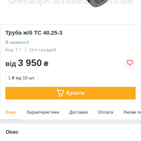
Труба ж/б ТС 40.25-3
В наявності
Код: 7.7
Опт і роздріб
3 950
від
₴
1 ₴
від 10 шт.
Купити
Опис
Характеристики
Доставка
Оплата
Умови п
Опис