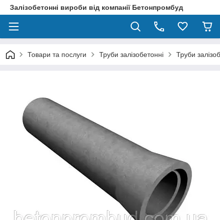
Залізобетонні вироби від компанії Бетонпромбуд
Товари та послуги
Труби залізобетонні
Труби залізо