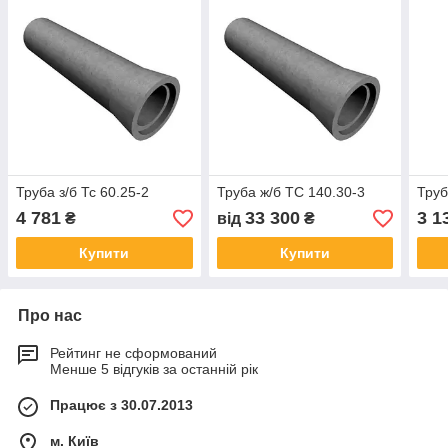
Труба з/б Тс 60.25-2
Труба ж/б ТС 140.30-3
Труб
4 781
33 300
3 1
₴
від
₴
Купити
Купити
Про нас
Рейтинг не сформований
Менше 5 відгуків за останній рік
Працює з 30.07.2013
м. Київ