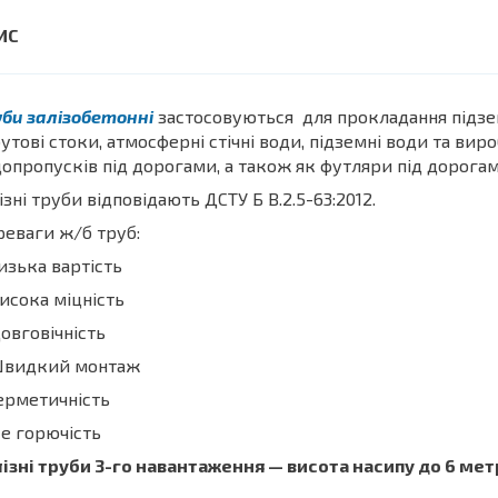
би залізобетонні
застосовуються для прокладання підзе
утові стоки, атмосферні стічні води, підземні води та виро
опропусків під дорогами, а також як футляри під дорога
ізні труби відповідають ДСТУ Б В.2.5-63:2012.
еваги ж/б труб:
изька вартість
исока міцність
овговічність
Швидкий монтаж
ерметичність
е горючість
ізні труби 3-го навантаження — висота насипу до 6 мет