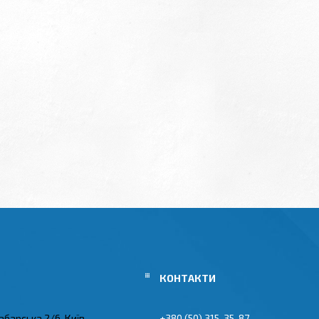
абарська 2/6, Київ,
+380 (50) 315-35-87