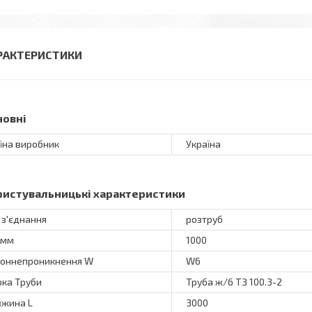
РАКТЕРИСТИКИ
новні
їна виробник
Україна
ристувальницькі характеристики
 з'єднання
розтруб
 мм
1000
оннепроникнення W
W6
ка Труби
Труба ж/б ТЗ 100.3-2
жина L
3000