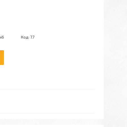
ріб
Код:
7.7