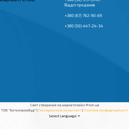
Відділ продажів
+380 (67) 762-90-69
+380 (50) 447-24-34
Сайт створений на маркетплейсі
Prom.ua
ТОВ "Бетонпромбуд" |
Поскаржитися на контент
|
Політика конфіденційності
Select Language
▼