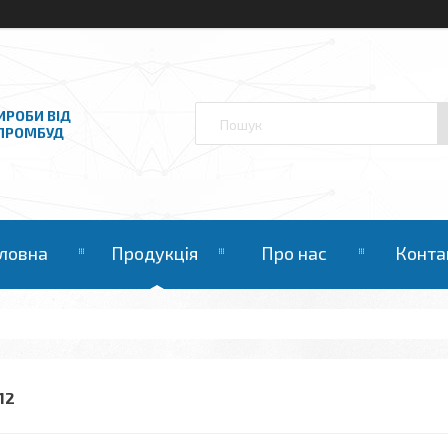
ИРОБИ ВІД
НПРОМБУД
ловна
Продукція
Про нас
Конта
12