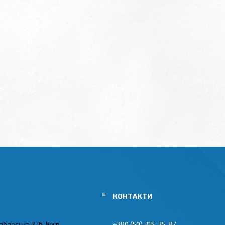
абарська 2/6, Київ,
+380 (50) 315-35-87