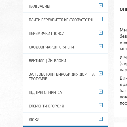
ПАЛІ ЗАБИВНІ
ПЛИТИ ПЕРЕКРИТТЯ КРУГЛОПУСТОТНІ
Ми 
ПЕРЕМИЧКИ І ПОЯСИ
без
кін
СХОДОВІ МАРШІ І СТУПЕНЯ
міл
У м
ВЕНТИЛЯЦІЙНІ БЛОКИ
(се
вар
ЗАЛІЗОБЕТОННІ ВИРОБИ ДЛЯ ДОРІГ ТА
Вик
ТРОТУАРІВ
дра
баг
ПІДПІРНІ СТІНКИ ІСА
вок
пос
ЕЛЕМЕНТИ ОГОРОЖІ
ЛЮКИ