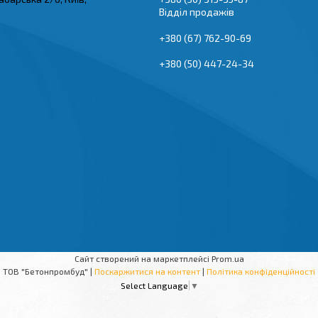
Відділ продажів
+380 (67) 762-90-69
+380 (50) 447-24-34
Сайт створений на маркетплейсі
Prom.ua
ТОВ "Бетонпромбуд" |
Поскаржитися на контент
|
Політика конфіденційності
Select Language
▼