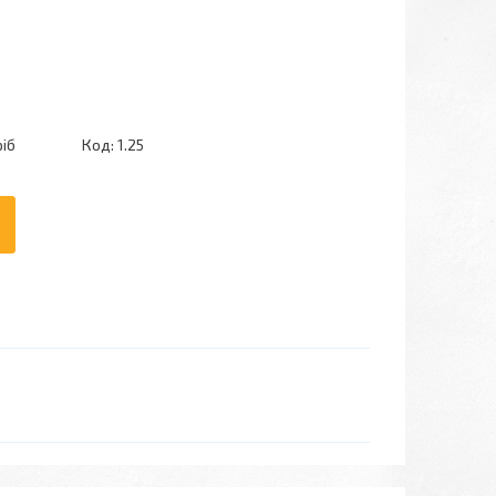
ріб
Код:
1.25