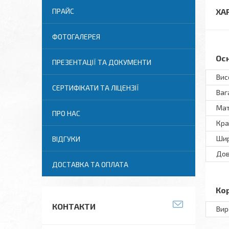
ПРАЙС
ХА
ФОТОГАЛЕРЕЯ
Ос
ПРЕЗЕНТАЦІЇ ТА ДОКУМЕНТИ
Вис
СЕРТИФІКАТИ ТА ЛІЦЕНЗІЇ
Ваг
Мат
ПРО НАС
Кра
Ши
ВІДГУКИ
До
ДОСТАВКА ТА ОПЛАТА
Ко
КОНТАКТИ
Вир