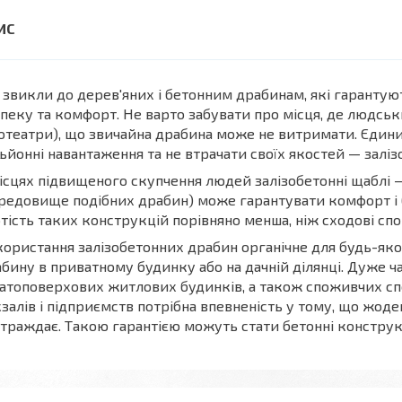
звикли до дерев'яних і бетонним драбинам, які гаранту
пеку та комфорт. Не варто забувати про місця, де людськ
отеатри), що звичайна драбина може не витримати. Єдин
ьйонні навантаження та не втрачати своїх якостей — заліз
ісцях підвищеного скупчення людей залізобетонні щаблі —
редовище подібних драбин) може гарантувати комфорт і 
тість таких конструкцій порівняно менша, ніж сходові спо
ористання залізобетонних драбин органічне для будь-яко
бину в приватному будинку або на дачній ділянці. Дуже ч
атоповерхових житлових будинків, а також споживчих спор
залів і підприємств потрібна впевненість у тому, що жоден
траждає. Такою гарантією можуть стати бетонні конструкц