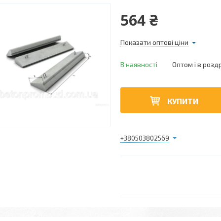
564 ₴
Показати оптові ціни
В наявності
Оптом і в розд
КУПИТИ
+380503802569