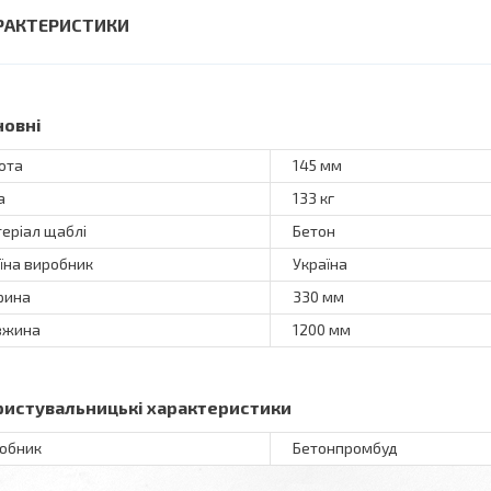
РАКТЕРИСТИКИ
новні
ота
145 мм
а
133 кг
еріал щаблі
Бетон
їна виробник
Україна
рина
330 мм
вжина
1200 мм
ристувальницькі характеристики
обник
Бетонпромбуд