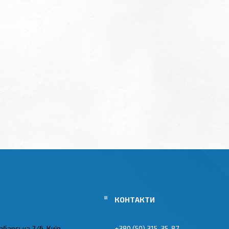
абарська 2/6, Київ,
+380 (50) 315-35-87