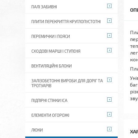
ПАЛІ ЗАБИВНІ
ПЛИТИ ПЕРЕКРИТТЯ КРУГЛОПУСТОТНІ
Пли
ПЕРЕМИЧКИ І ПОЯСИ
пер
теп
СХОДОВІ МАРШІ І СТУПЕНЯ
лег
кон
ВЕНТИЛЯЦІЙНІ БЛОКИ
Пли
Уні
ЗАЛІЗОБЕТОННІ ВИРОБИ ДЛЯ ДОРІГ ТА
баг
ТРОТУАРІВ
різ
зву
ПІДПІРНІ СТІНКИ ІСА
ЕЛЕМЕНТИ ОГОРОЖІ
ЛЮКИ
ХА