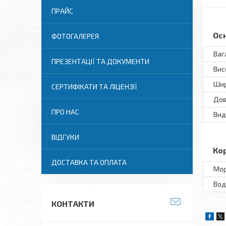
ПРАЙС
Ос
ФОТОГАЛЕРЕЯ
Ваг
ПРЕЗЕНТАЦІЇ ТА ДОКУМЕНТИ
Вис
Ши
СЕРТИФІКАТИ ТА ЛІЦЕНЗІЇ
До
ПРО НАС
Вид
ВІДГУКИ
Ко
ДОСТАВКА ТА ОПЛАТА
Мор
Вод
КОНТАКТИ