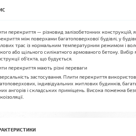
ти перекриття — різновид залізобетонних конструкцій, як
екриття між поверхами багатоповерхової будівлі, у будів
лових трас із нормальним температурним режимом і воло
кого або щільного силікатного армованого бетону. Вибір
струкції об'єкта, що будується.
ти перекриття мають різні переваги
версальність застосування. Плити перекриття використов
атоповерхових, індивідуальних житлових будинків, багат
них ангорів і складських приміщень. Висока пожежна безп
коізоляції.
РАКТЕРИСТИКИ