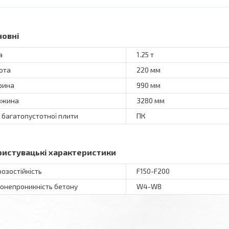
новні
а
1.25 т
ота
220 мм
рина
990 мм
вжина
3280 мм
 багатопустотної плити
ПК
ристувацькi характеристики
озостійкість
F150-F200
онепроникність бетону
W4-W8