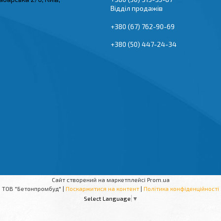
Відділ продажів
+380 (67) 762-90-69
+380 (50) 447-24-34
Сайт створений на маркетплейсі
Prom.ua
ТОВ "Бетонпромбуд" |
Поскаржитися на контент
|
Політика конфіденційності
Select Language
▼