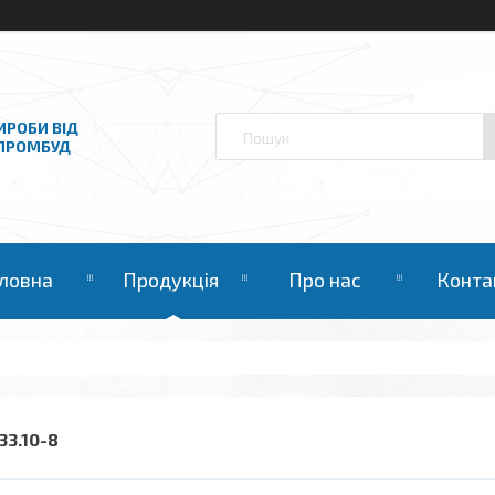
ИРОБИ ВІД
НПРОМБУД
ловна
Продукція
Про нас
Конта
33.10-8