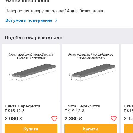
Умови повернення
Повернення товару впродовж 14 днів безкоштовно
Всі умови повернення
Подібні товари компанії
Плита Перекриття
Плита Перекриття
Плит
ПК15.12-8
ПК19.12-8
ПК16
2 080
2 380
2 1
₴
₴
Купити
Купити