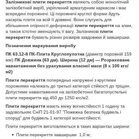
Залізникові
плити перекриття
являють собою монолітний
залізобетний виріб, укріплений арматурним каркасом і має
всередині порожнечі. Ці порожнечі круглої форми йдуть
наскрізь плити на всій її довжині. Вони слугують для
збільшення опірності деформації
плити перекриття
на злам,
а також істотно зменшують її вагу. Залізникові
плити
перекриття
бувають різних розмірів завдовжки й завширшки.
Позначення маркування виробу
ПК 63.12-8
ПК-Плита Круглопулотна
(діаметр порожній 159
мм)
ПК Довжина (63 дм). Ширина (12 дм) — Розраховане
навантаження без урахування власної маси (8 х 100 кгс/
м2)
Плити перекриття
попередньо напружені з круглими
порожнями належать до третьої категорії стійкості до тріщин.
Допустиме навантаження на залізобетонні багатопустельні
плити перекриття від 450 до 1250 кгс/м2.
Плити перекриття
мають межу вогнестійкості 1 годину та
задовольняє СніП 21-01-97 "Пожежна безпека будівель і
споруд" для будівель 1 категорії вогнестійкості.
Плити перекриття виготовляються в таких варіантах ширини:
Плити перекриття завширшки 1,0 м;