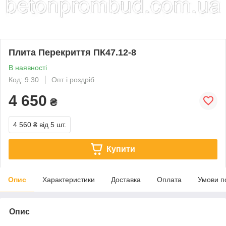
Плита Перекриття ПК47.12-8
В наявності
Код: 9.30
Опт і роздріб
4 650
₴
4 560 ₴
від 5 шт.
Купити
Опис
Характеристики
Доставка
Оплата
Умови п
Опис