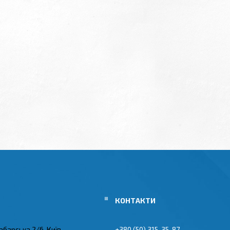
абарська 2/6, Київ,
+380 (50) 315-35-87