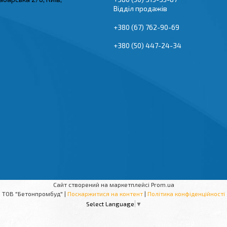
Відділ продажів
+380 (67) 762-90-69
+380 (50) 447-24-34
Сайт створений на маркетплейсі
Prom.ua
ТОВ "Бетонпромбуд" |
Поскаржитися на контент
|
Політика конфіденційності
Select Language
▼