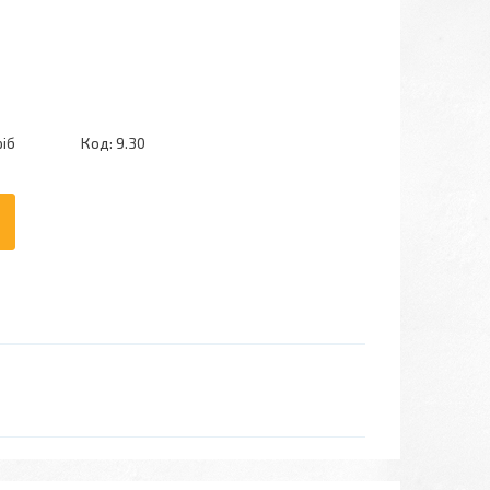
ріб
Код:
9.30