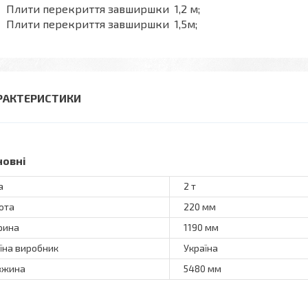
Плити перекриття завширшки 1,2 м;
Плити перекриття завширшки 1,5м;
РАКТЕРИСТИКИ
новні
а
2 т
ота
220 мм
рина
1190 мм
їна виробник
Україна
вжина
5480 мм