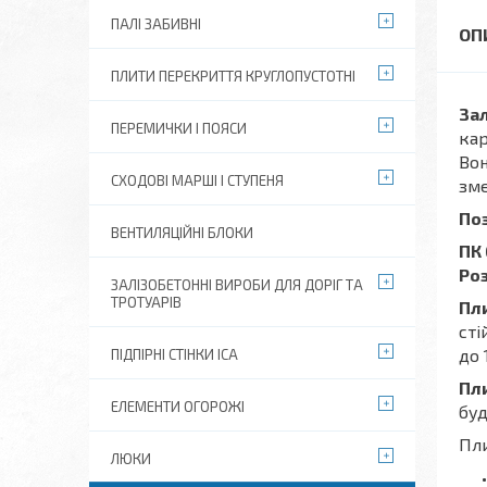
ПАЛІ ЗАБИВНІ
ПЛИТИ ПЕРЕКРИТТЯ КРУГЛОПУСТОТНІ
Зал
ПЕРЕМИЧКИ І ПОЯСИ
кар
Вон
СХОДОВІ МАРШІ І СТУПЕНЯ
зме
По
ВЕНТИЛЯЦІЙНІ БЛОКИ
ПК 
Роз
ЗАЛІЗОБЕТОННІ ВИРОБИ ДЛЯ ДОРІГ ТА
ТРОТУАРІВ
Пл
сті
до 
ПІДПІРНІ СТІНКИ ІСА
Пл
ЕЛЕМЕНТИ ОГОРОЖІ
буд
Пли
ЛЮКИ