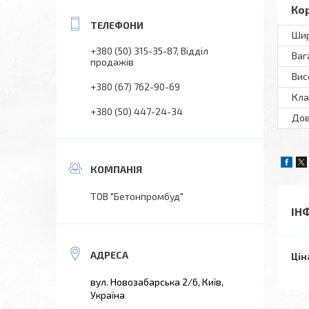
Ко
Шир
+380 (50) 315-35-87
Відділ
Ваг
продажів
Вис
+380 (67) 762-90-69
Кла
+380 (50) 447-24-34
Дов
ТОВ "Бетонпромбуд"
ІН
Цін
вул. Новозабарська 2/6, Київ,
Україна