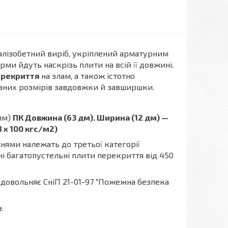
алізобетний виріб, укріплений арматурним
рми йдуть наскрізь плити на всій її довжині.
ерекриття
на злам, а також істотно
зних розмірів завдовжки й завширшки.
мм)
ПК Довжина (63 дм). Ширина (12 дм) —
 х 100 кгс/м2)
ями належать до третьої категорії
ні багатопустельні плити перекриття від 450
адовольняє СніП 21-01-97 "Пожежна безпека
: