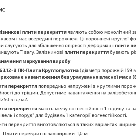
ізникові
плити перекриття
являють собою монолітний з
касом і має всередині порожнечі. Ці порожнечі круглої фо
и слугують для збільшення опірності деформації
плити п
ншують її вагу. Залізникові
плити перекриття
бувають рі
значення маркування виробу
63.12-8
ПК-Плита Круглопулотна
(діаметр порожній 159 
раховане навантаження без урахування власної маси (8
ити перекриття
попередньо напружені з круглими порожн
йкості до тріщин. Допустиме навантаження на залізобетон
1250 кгс/м2.
ити перекриття
мають межу вогнестійкості 1 годину та з
івель і споруд" для будівель 1 категорії вогнестійкості.
ти перекриття виготовляються в таких варіантах ширини
Плити перекриття завширшки 1,0 м;