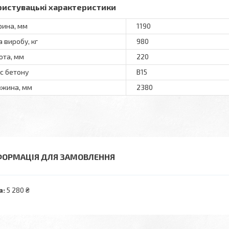
ристувацькi характеристики
ина, мм
1190
а виробу, кг
980
ота, мм
220
с бетону
В15
жина, мм
2380
ФОРМАЦІЯ ДЛЯ ЗАМОВЛЕННЯ
а:
5 280 ₴