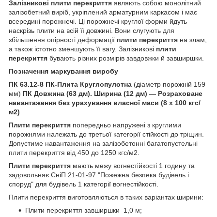
Залізникові
плити перекриття
являють собою монолітний
залізобетний виріб, укріплений арматурним каркасом і має
всередині порожнечі. Ці порожнечі круглої форми йдуть
наскрізь плити на всій її довжині. Вони слугують для
збільшення опірності деформації
плити перекриття
на злам,
а також істотно зменшують її вагу. Залізникові
плити
перекриття
бувають різних розмірів завдовжки й завширшки.
Позначення маркування виробу
ПК 63.12-8
ПК-Плита Круглопулотна
(діаметр порожній 159
мм)
ПК Довжина (63 дм). Ширина (12 дм) — Розраховане
навантаження без урахування власної маси (8 х 100 кгс/
м2)
Плити перекриття
попередньо напружені з круглими
порожнями належать до третьої категорії стійкості до тріщин.
Допустиме навантаження на залізобетонні багатопустельні
плити перекриття від 450 до 1250 кгс/м2.
Плити перекриття
мають межу вогнестійкості 1 годину та
задовольняє СніП 21-01-97 "Пожежна безпека будівель і
споруд" для будівель 1 категорії вогнестійкості.
Плити перекриття виготовляються в таких варіантах ширини:
Плити перекриття завширшки 1,0 м;