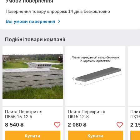
Умови повернення
Повернення товару впродовж 14 днів безкоштовно
Всі умови повернення
Подібні товари компанії
Плита Перекриття
Плита Перекриття
Плит
ПК56.15-12.5
ПК15.12-8
ПК16
8 540
2 080
2 1
₴
₴
Купити
Купити