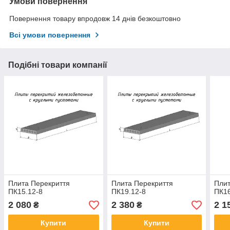
Умови повернення
Повернення товару впродовж 14 днів безкоштовно
Всі умови повернення
Подібні товари компанії
Плита Перекриття
Плита Перекриття
Плит
ПК15.12-8
ПК19.12-8
ПК16
2 080
2 380
2 1
₴
₴
Купити
Купити