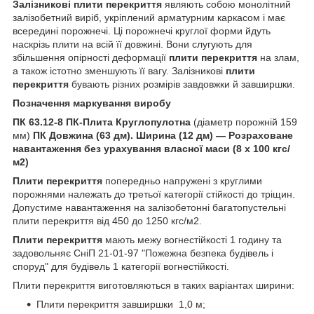
Залізникові
плити перекриття
являють собою монолітний
залізобетний виріб, укріплений арматурним каркасом і має
всередині порожнечі. Ці порожнечі круглої форми йдуть
наскрізь плити на всій її довжині. Вони слугують для
збільшення опірності деформації
плити перекриття
на злам,
а також істотно зменшують її вагу. Залізникові
плити
перекриття
бувають різних розмірів завдовжки й завширшки.
Позначення маркування виробу
ПК 63.12-8
ПК-Плита Круглопулотна
(діаметр порожній 159
мм)
ПК Довжина (63 дм). Ширина (12 дм) — Розраховане
навантаження без урахування власної маси (8 х 100 кгс/
м2)
Плити перекриття
попередньо напружені з круглими
порожнями належать до третьої категорії стійкості до тріщин.
Допустиме навантаження на залізобетонні багатопустельні
плити перекриття від 450 до 1250 кгс/м2.
Плити перекриття
мають межу вогнестійкості 1 годину та
задовольняє СніП 21-01-97 "Пожежна безпека будівель і
споруд" для будівель 1 категорії вогнестійкості.
Плити перекриття виготовляються в таких варіантах ширини:
Плити перекриття завширшки 1,0 м;