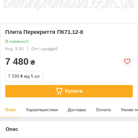
Плита Перекриття ПК71.12-8
В наявності
Код: 9.30
Опт і роздріб
7 480
₴
7 330 ₴
від 5 шт.
Купити
Опис
Характеристики
Доставка
Оплата
Умови п
Опис