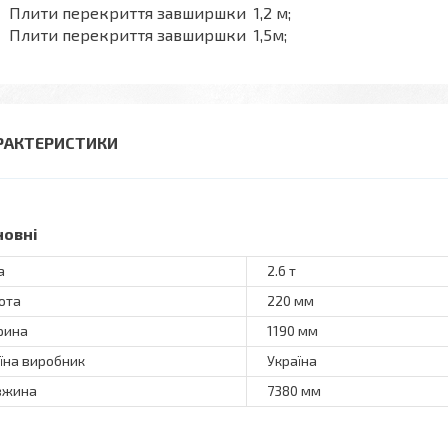
Плити перекриття завширшки 1,2 м;
Плити перекриття завширшки 1,5м;
РАКТЕРИСТИКИ
новні
а
2.6 т
ота
220 мм
рина
1190 мм
їна виробник
Україна
вжина
7380 мм