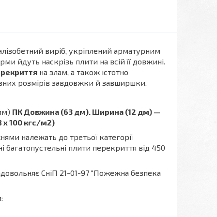
алізобетний виріб, укріплений арматурним
рми йдуть наскрізь плити на всій її довжині.
ерекриття
на злам, а також істотно
зних розмірів завдовжки й завширшки.
мм)
ПК Довжина (63 дм). Ширина (12 дм) —
 х 100 кгс/м2)
ями належать до третьої категорії
ні багатопустельні плити перекриття від 450
адовольняє СніП 21-01-97 "Пожежна безпека
: