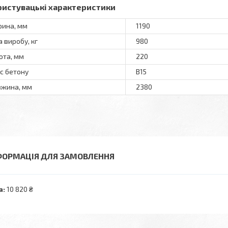
ристувацькi характеристики
ина, мм
1190
а виробу, кг
980
ота, мм
220
с бетону
В15
жина, мм
2380
ФОРМАЦІЯ ДЛЯ ЗАМОВЛЕННЯ
а:
10 820 ₴