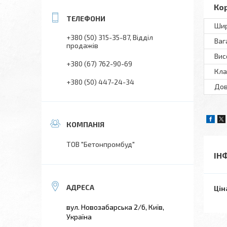
Ко
Шир
+380 (50) 315-35-87
Відділ
Ваг
продажів
Вис
+380 (67) 762-90-69
Кла
+380 (50) 447-24-34
Дов
ТОВ "Бетонпромбуд"
ІН
Цін
вул. Новозабарська 2/6, Київ,
Україна