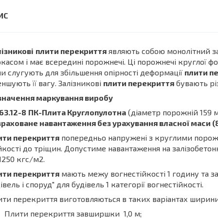
ізникові
плити перекриття
являють собою монолітний з
касом і має всередині порожнечі. Ці порожнечі круглої фо
и слугують для збільшення опірності деформації
плити п
ншують її вагу. Залізникові
плити перекриття
бувають рі
значення маркування виробу
63.12-8
ПК-Плита Круглопулотна
(діаметр порожній 159 
раховане навантаження без урахування власної маси (8
ити перекриття
попередньо напружені з круглими порожн
йкості до тріщин. Допустиме навантаження на залізобетон
1250 кгс/м2.
ити перекриття
мають межу вогнестійкості 1 годину та з
івель і споруд" для будівель 1 категорії вогнестійкості.
ти перекриття виготовляються в таких варіантах ширини
Плити перекриття завширшки 1,0 м;