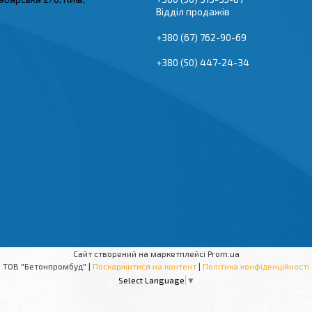
Відділ продажів
+380 (67) 762-90-69
+380 (50) 447-24-34
Сайт створений на маркетплейсі
Prom.ua
ТОВ "Бетонпромбуд" |
Поскаржитися на контент
|
Політика конфіденційності
Select Language
▼