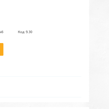
ріб
Код:
9.30