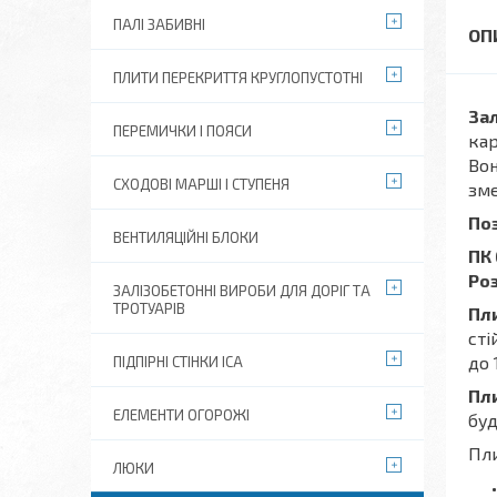
ПАЛІ ЗАБИВНІ
ПЛИТИ ПЕРЕКРИТТЯ КРУГЛОПУСТОТНІ
Зал
ПЕРЕМИЧКИ І ПОЯСИ
кар
Вон
СХОДОВІ МАРШІ І СТУПЕНЯ
зме
По
ВЕНТИЛЯЦІЙНІ БЛОКИ
ПК 
Роз
ЗАЛІЗОБЕТОННІ ВИРОБИ ДЛЯ ДОРІГ ТА
ТРОТУАРІВ
Пл
сті
до 
ПІДПІРНІ СТІНКИ ІСА
Пл
ЕЛЕМЕНТИ ОГОРОЖІ
буд
Пли
ЛЮКИ