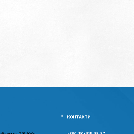
абарська 2/6, Київ,
+380 (50) 315-35-87