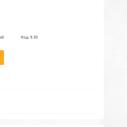
ріб
Код:
9.30