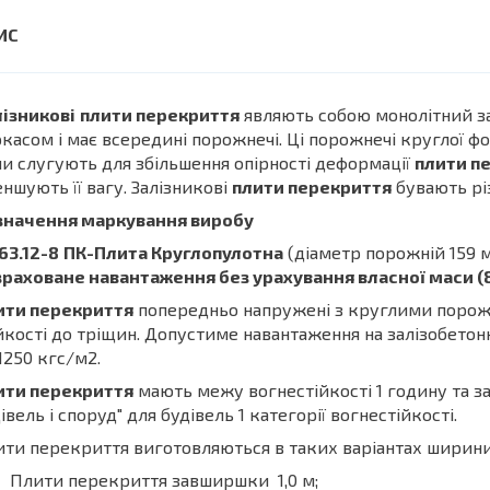
ізникові
плити перекриття
являють собою монолітний з
касом і має всередині порожнечі. Ці порожнечі круглої фо
и слугують для збільшення опірності деформації
плити п
ншують її вагу. Залізникові
плити перекриття
бувають рі
значення маркування виробу
63.12-8
ПК-Плита Круглопулотна
(діаметр порожній 159 
раховане навантаження без урахування власної маси (8
ити перекриття
попередньо напружені з круглими порожн
йкості до тріщин. Допустиме навантаження на залізобетон
1250 кгс/м2.
ити перекриття
мають межу вогнестійкості 1 годину та з
івель і споруд" для будівель 1 категорії вогнестійкості.
ти перекриття виготовляються в таких варіантах ширини
Плити перекриття завширшки 1,0 м;