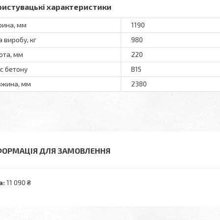
ристувацькi характеристики
ина, мм
1190
а виробу, кг
980
ота, мм
220
с бетону
В15
жина, мм
2380
ФОРМАЦІЯ ДЛЯ ЗАМОВЛЕННЯ
а:
11 090 ₴