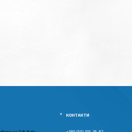
абарська 2/6, Київ,
+380 (50) 315-35-87