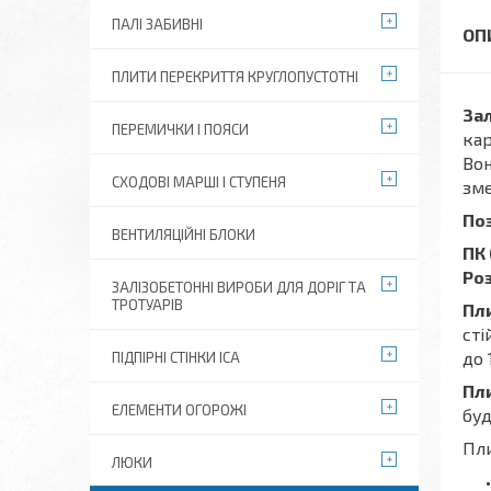
ПАЛІ ЗАБИВНІ
ПЛИТИ ПЕРЕКРИТТЯ КРУГЛОПУСТОТНІ
Зал
ПЕРЕМИЧКИ І ПОЯСИ
кар
Вон
СХОДОВІ МАРШІ І СТУПЕНЯ
зме
По
ВЕНТИЛЯЦІЙНІ БЛОКИ
ПК 
Роз
ЗАЛІЗОБЕТОННІ ВИРОБИ ДЛЯ ДОРІГ ТА
ТРОТУАРІВ
Пл
сті
до 
ПІДПІРНІ СТІНКИ ІСА
Пл
ЕЛЕМЕНТИ ОГОРОЖІ
буд
Пли
ЛЮКИ