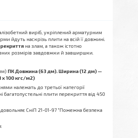
алізобетний виріб, укріплений арматурним
рми йдуть наскрізь плити на всій її довжині.
ерекриття
на злам, а також істотно
зних розмірів завдовжки й завширшки.
мм)
ПК Довжина (63 дм). Ширина (12 дм) —
 х 100 кгс/м2)
ями належать до третьої категорії
ні багатопустельні плити перекриття від 450
адовольняє СніП 21-01-97 "Пожежна безпека
: