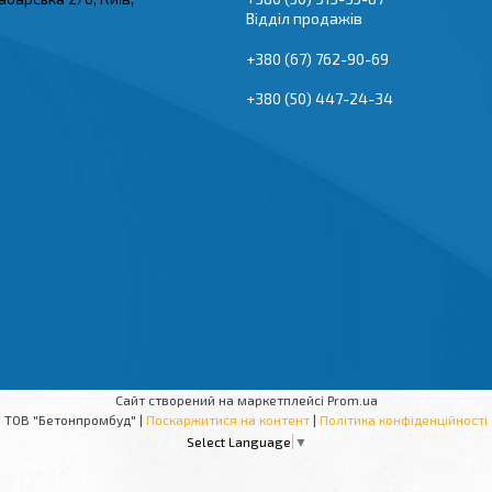
Відділ продажів
+380 (67) 762-90-69
+380 (50) 447-24-34
Сайт створений на маркетплейсі
Prom.ua
ТОВ "Бетонпромбуд" |
Поскаржитися на контент
|
Політика конфіденційності
Select Language
▼