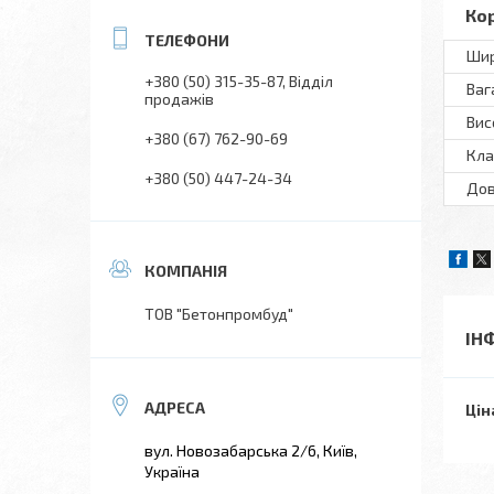
Ко
Шир
+380 (50) 315-35-87
Відділ
Ваг
продажів
Вис
+380 (67) 762-90-69
Кла
+380 (50) 447-24-34
Дов
ТОВ "Бетонпромбуд"
ІН
Цін
вул. Новозабарська 2/6, Київ,
Україна