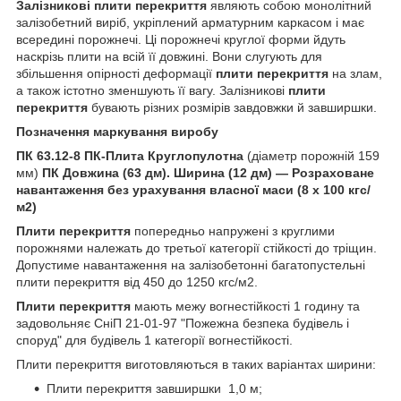
Залізникові
плити перекриття
являють собою монолітний
залізобетний виріб, укріплений арматурним каркасом і має
всередині порожнечі. Ці порожнечі круглої форми йдуть
наскрізь плити на всій її довжині. Вони слугують для
збільшення опірності деформації
плити перекриття
на злам,
а також істотно зменшують її вагу. Залізникові
плити
перекриття
бувають різних розмірів завдовжки й завширшки.
Позначення маркування виробу
ПК 63.12-8
ПК-Плита Круглопулотна
(діаметр порожній 159
мм)
ПК Довжина (63 дм). Ширина (12 дм) — Розраховане
навантаження без урахування власної маси (8 х 100 кгс/
м2)
Плити перекриття
попередньо напружені з круглими
порожнями належать до третьої категорії стійкості до тріщин.
Допустиме навантаження на залізобетонні багатопустельні
плити перекриття від 450 до 1250 кгс/м2.
Плити перекриття
мають межу вогнестійкості 1 годину та
задовольняє СніП 21-01-97 "Пожежна безпека будівель і
споруд" для будівель 1 категорії вогнестійкості.
Плити перекриття виготовляються в таких варіантах ширини:
Плити перекриття завширшки 1,0 м;