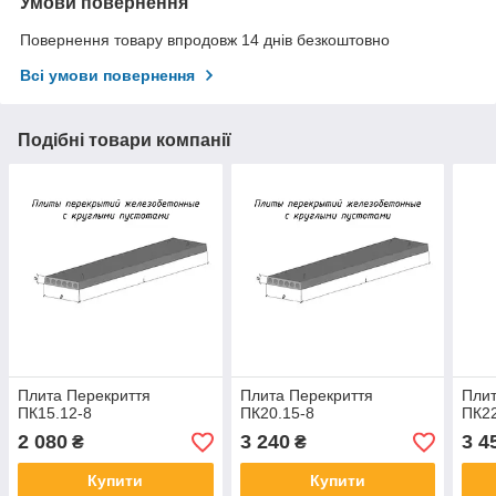
Умови повернення
Повернення товару впродовж 14 днів безкоштовно
Всі умови повернення
Подібні товари компанії
Плита Перекриття
Плита Перекриття
Плит
ПК15.12-8
ПК20.15-8
ПК22
2 080
3 240
3 4
₴
₴
Купити
Купити