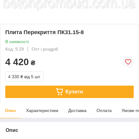
Плита Перекриття ПК31.15-8
В наявності
Код: 9.29
Опт і роздріб
4 420
₴
4 330 ₴
від 5 шт.
Купити
Опис
Характеристики
Доставка
Оплата
Умови п
Опис