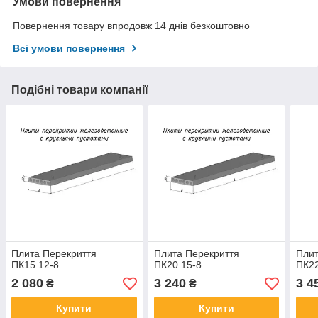
Умови повернення
Повернення товару впродовж 14 днів безкоштовно
Всі умови повернення
Подібні товари компанії
Плита Перекриття
Плита Перекриття
Плит
ПК15.12-8
ПК20.15-8
ПК22
2 080
3 240
3 4
₴
₴
Купити
Купити