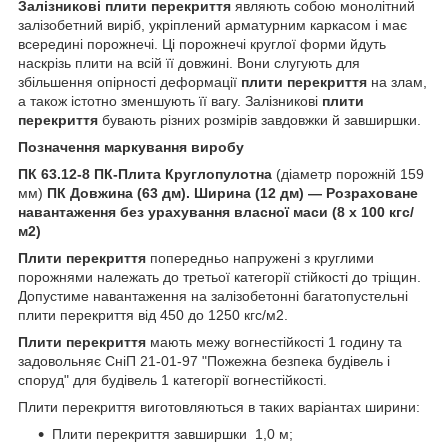
Залізникові
плити перекриття
являють собою монолітний
залізобетний виріб, укріплений арматурним каркасом і має
всередині порожнечі. Ці порожнечі круглої форми йдуть
наскрізь плити на всій її довжині. Вони слугують для
збільшення опірності деформації
плити перекриття
на злам,
а також істотно зменшують її вагу. Залізникові
плити
перекриття
бувають різних розмірів завдовжки й завширшки.
Позначення маркування виробу
ПК 63.12-8
ПК-Плита Круглопулотна
(діаметр порожній 159
мм)
ПК Довжина (63 дм). Ширина (12 дм) — Розраховане
навантаження без урахування власної маси (8 х 100 кгс/
м2)
Плити перекриття
попередньо напружені з круглими
порожнями належать до третьої категорії стійкості до тріщин.
Допустиме навантаження на залізобетонні багатопустельні
плити перекриття від 450 до 1250 кгс/м2.
Плити перекриття
мають межу вогнестійкості 1 годину та
задовольняє СніП 21-01-97 "Пожежна безпека будівель і
споруд" для будівель 1 категорії вогнестійкості.
Плити перекриття виготовляються в таких варіантах ширини:
Плити перекриття завширшки 1,0 м;