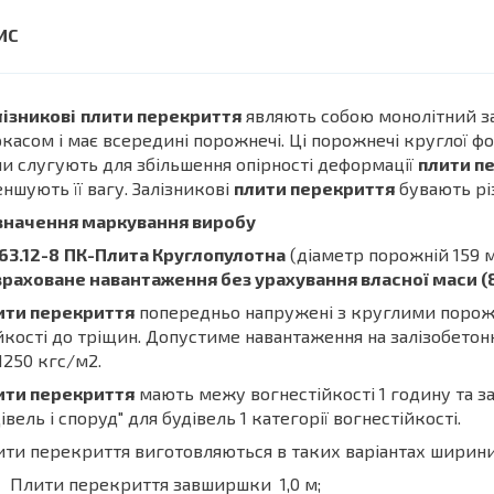
ізникові
плити перекриття
являють собою монолітний з
касом і має всередині порожнечі. Ці порожнечі круглої фо
и слугують для збільшення опірності деформації
плити п
ншують її вагу. Залізникові
плити перекриття
бувають рі
значення маркування виробу
63.12-8
ПК-Плита Круглопулотна
(діаметр порожній 159 
раховане навантаження без урахування власної маси (8
ити перекриття
попередньо напружені з круглими порожн
йкості до тріщин. Допустиме навантаження на залізобетон
1250 кгс/м2.
ити перекриття
мають межу вогнестійкості 1 годину та з
івель і споруд" для будівель 1 категорії вогнестійкості.
ти перекриття виготовляються в таких варіантах ширини
Плити перекриття завширшки 1,0 м;