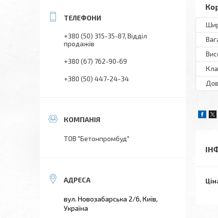
Ко
Шир
+380 (50) 315-35-87
Відділ
Ваг
продажів
Вис
+380 (67) 762-90-69
Кла
+380 (50) 447-24-34
Дов
ТОВ "Бетонпромбуд"
ІН
Цін
вул. Новозабарська 2/6, Київ,
Україна