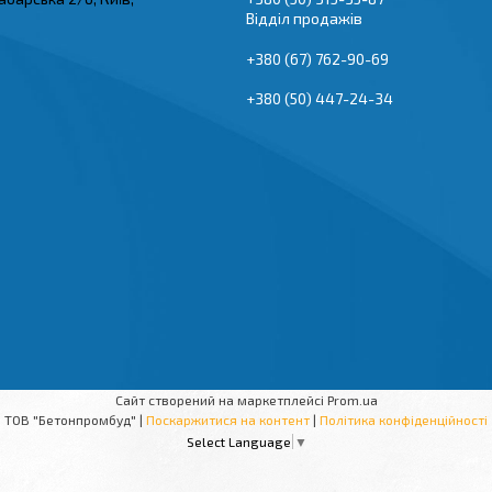
Відділ продажів
+380 (67) 762-90-69
+380 (50) 447-24-34
Сайт створений на маркетплейсі
Prom.ua
ТОВ "Бетонпромбуд" |
Поскаржитися на контент
|
Політика конфіденційності
Select Language
▼