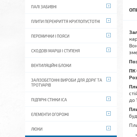
ПАЛІ ЗАБИВНІ
ПЛИТИ ПЕРЕКРИТТЯ КРУГЛОПУСТОТНІ
Зал
ПЕРЕМИЧКИ І ПОЯСИ
кар
Вон
СХОДОВІ МАРШІ І СТУПЕНЯ
зме
По
ВЕНТИЛЯЦІЙНІ БЛОКИ
ПК 
Роз
ЗАЛІЗОБЕТОННІ ВИРОБИ ДЛЯ ДОРІГ ТА
ТРОТУАРІВ
Пл
сті
до 
ПІДПІРНІ СТІНКИ ІСА
Пл
ЕЛЕМЕНТИ ОГОРОЖІ
буд
Пли
ЛЮКИ