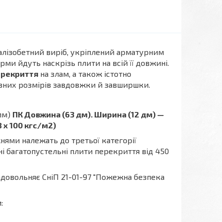
алізобетний виріб, укріплений арматурним
рми йдуть наскрізь плити на всій її довжині.
ерекриття
на злам, а також істотно
зних розмірів завдовжки й завширшки.
мм)
ПК Довжина (63 дм). Ширина (12 дм) —
 х 100 кгс/м2)
ями належать до третьої категорії
ні багатопустельні плити перекриття від 450
адовольняє СніП 21-01-97 "Пожежна безпека
: