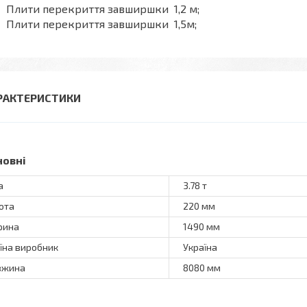
Плити перекриття завширшки 1,2 м;
Плити перекриття завширшки 1,5м;
РАКТЕРИСТИКИ
новні
а
3.78 т
ота
220 мм
рина
1490 мм
їна виробник
Україна
вжина
8080 мм