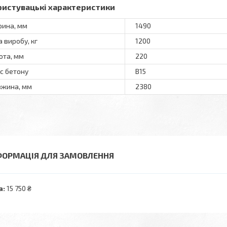
ристувацькi характеристики
ина, мм
1490
а виробу, кг
1200
ота, мм
220
с бетону
В15
жина, мм
2380
ФОРМАЦІЯ ДЛЯ ЗАМОВЛЕННЯ
а:
15 750 ₴