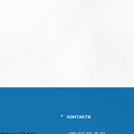
абарська 2/6, Київ,
+380 (50) 315-35-87