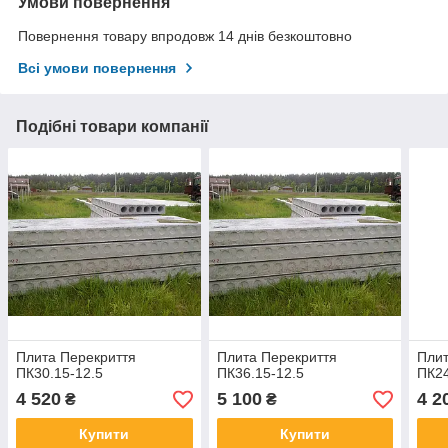
Умови повернення
Повернення товару впродовж 14 днів безкоштовно
Всі умови повернення
Подібні товари компанії
Плита Перекриття
Плита Перекриття
Плит
ПК30.15-12.5
ПК36.15-12.5
ПК24
4 520
5 100
4 2
₴
₴
Купити
Купити