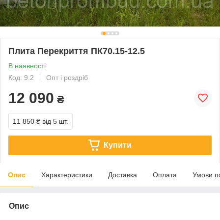
Плита Перекриття ПК70.15-12.5
В наявності
Код: 9.2
Опт і роздріб
12 090
₴
11 850 ₴
від 5 шт.
Купити
Опис
Характеристики
Доставка
Оплата
Умови п
Опис