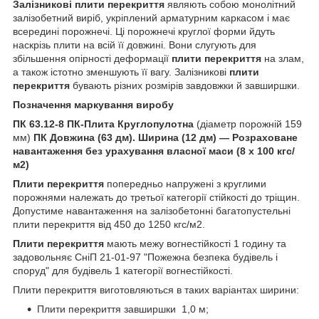
Залізникові
плити перекриття
являють собою монолітний
залізобетний виріб, укріплений арматурним каркасом і має
всередині порожнечі. Ці порожнечі круглої форми йдуть
наскрізь плити на всій її довжині. Вони слугують для
збільшення опірності деформації
плити перекриття
на злам,
а також істотно зменшують її вагу. Залізникові
плити
перекриття
бувають різних розмірів завдовжки й завширшки.
Позначення маркування виробу
ПК 63.12-8
ПК-Плита Круглопулотна
(діаметр порожній 159
мм)
ПК Довжина (63 дм). Ширина (12 дм) — Розраховане
навантаження без урахування власної маси (8 х 100 кгс/
м2)
Плити перекриття
попередньо напружені з круглими
порожнями належать до третьої категорії стійкості до тріщин.
Допустиме навантаження на залізобетонні багатопустельні
плити перекриття від 450 до 1250 кгс/м2.
Плити перекриття
мають межу вогнестійкості 1 годину та
задовольняє СніП 21-01-97 "Пожежна безпека будівель і
споруд" для будівель 1 категорії вогнестійкості.
Плити перекриття виготовляються в таких варіантах ширини:
Плити перекриття завширшки 1,0 м;